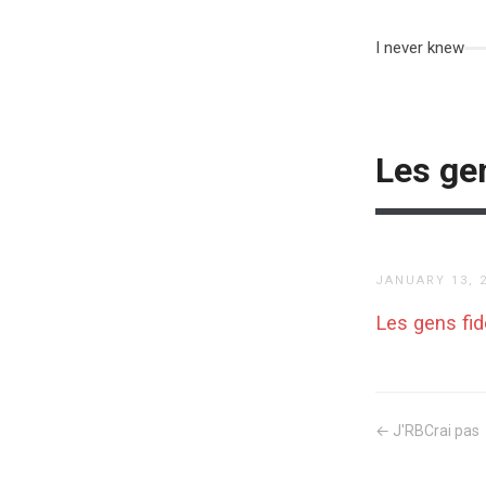
I never knew
Les gen
JANUARY 13, 
Les gens fi
← J'RBCrai pas