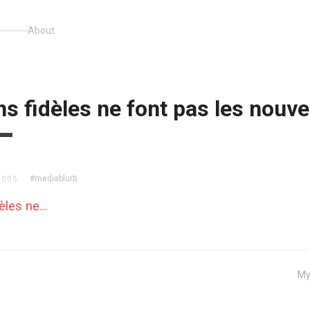
About
s fidèles ne font pas les nouve
#mediablurb
2005
dèles ne…
My