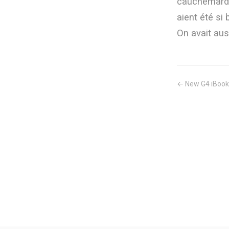
cauchemards?
aient été s
On avait au
← New G4 iBook