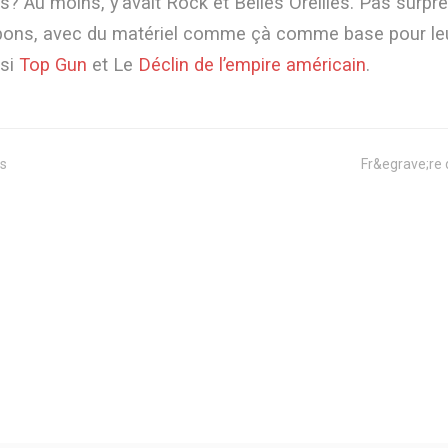
 Au moins, y’avait Rock et Belles Oreilles. Pas surpren
i bons, avec du matériel comme çà comme base pour le
ssi
Top Gun
et Le
Déclin de l’empire américain
.
s
Fr&egrave;re 