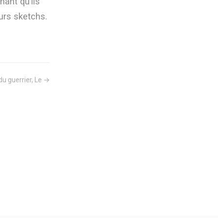
ant qu’ils
urs sketchs.
du guerrier, Le →