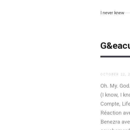
I never knew
G&eacu
OCTOBER 22, 
Oh. My. God.
(I know, I k
Compte, Life
Réaction ave
Benezra ave