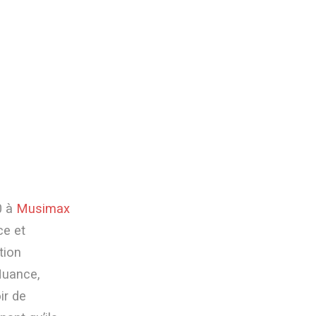
0 à
Musimax
ce et
tion
Nuance,
ir de