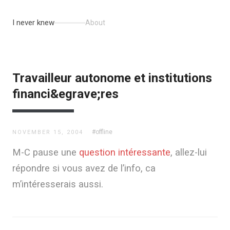
I never knew
About
Travailleur autonome et institutions
financi&egrave;res
#offline
NOVEMBER 15, 2004
M-C pause une
question intéressante
, allez-lui
répondre si vous avez de l’info, ca
m’intéresserais aussi.