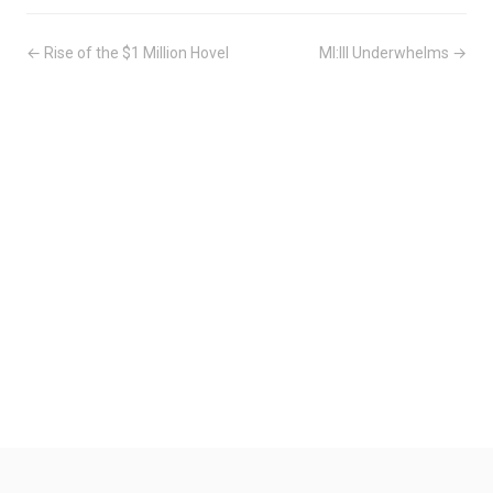
← Rise of the $1 Million Hovel
MI:III Underwhelms →