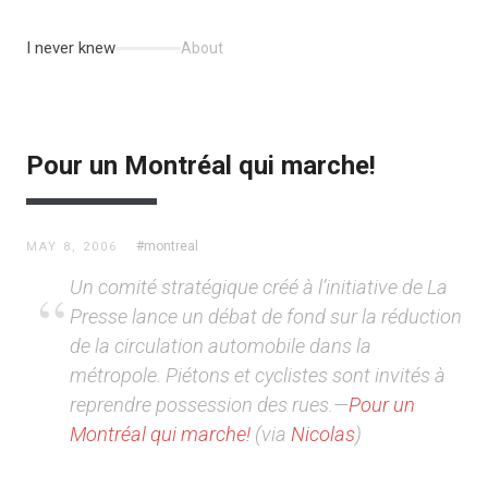
I never knew
About
Pour un Montréal qui marche!
#montreal
MAY 8, 2006
Un comité stratégique créé à l’initiative de La
Presse lance un débat de fond sur la réduction
de la circulation automobile dans la
métropole. Piétons et cyclistes sont invités à
reprendre possession des rues.—
Pour un
Montréal qui marche!
(via
Nicolas
)