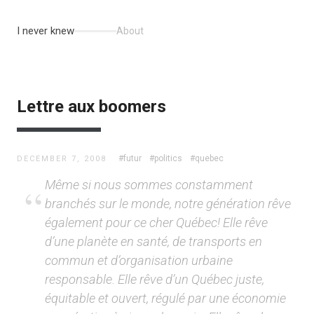
I never knew
About
Lettre aux boomers
#futur
#politics
#quebec
DECEMBER 7, 2008
Même si nous sommes constamment
branchés sur le monde, notre génération rêve
également pour ce cher Québec! Elle rêve
d’une planète en santé, de transports en
commun et d’organisation urbaine
responsable. Elle rêve d’un Québec juste,
équitable et ouvert, régulé par une économie