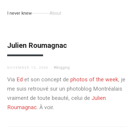
I never knew
About
Julien Roumagnac
#blogging
NOVEMBER 13, 2006
Via
Ed
et son concept de
photos of the week
, je
me suis retrouvé sur un photoblog Montréalais
vraiment de toute beauté, celui de
Julien
Roumagnac
. À voir.