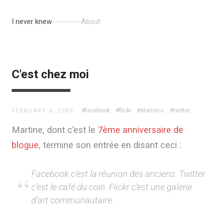
I never knew
About
C'est chez moi
#facebook
#flickr
#station-c
#twitter
FEBRUARY 6, 2009
Martine, dont c’est le
7ème anniversaire de
blogue
, termine son entrée en disant ceci :
Facebook c’est la réunion des anciens. Twitter
c’est le café du coin. Flickr c’est une galerie
d’art communautaire.