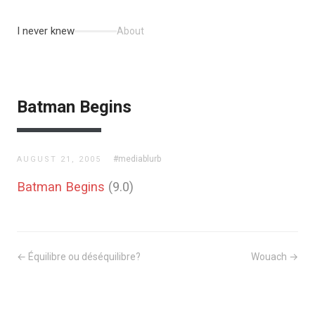
I never knew
About
Batman Begins
#mediablurb
AUGUST 21, 2005
Batman Begins
(9.0)
← Équilibre ou déséquilibre?
Wouach →