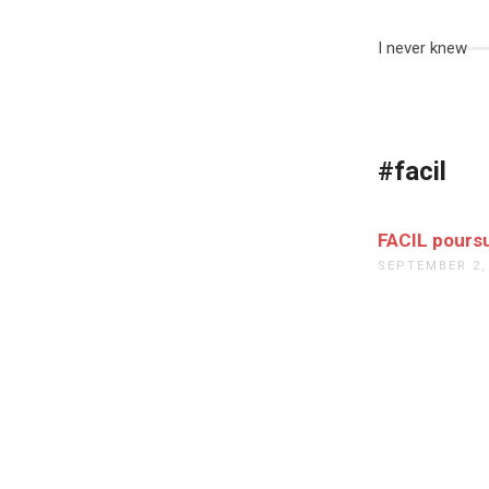
I never knew
#facil
FACIL pours
SEPTEMBER 2,