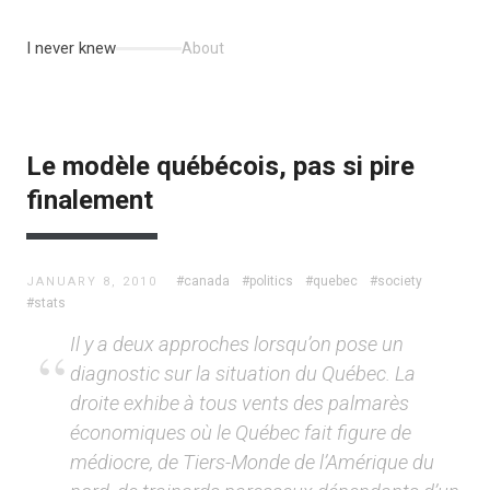
I never knew
About
Le modèle québécois, pas si pire
finalement
#canada
#politics
#quebec
#society
JANUARY 8, 2010
#stats
Il y a deux approches lorsqu’on pose un
diagnostic sur la situation du Québec. La
droite exhibe à tous vents des palmarès
économiques où le Québec fait figure de
médiocre, de Tiers-Monde de l’Amérique du