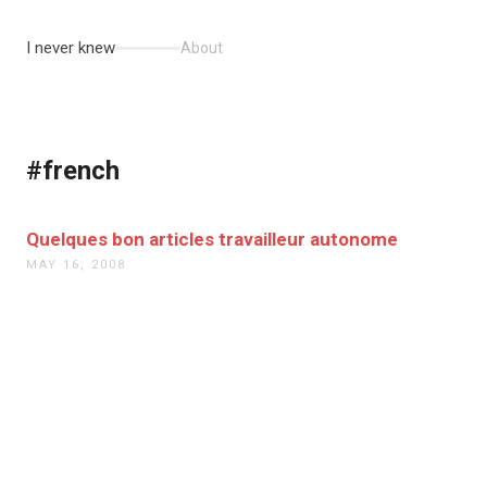
I never knew
About
#french
Quelques bon articles travailleur autonome
MAY 16, 2008